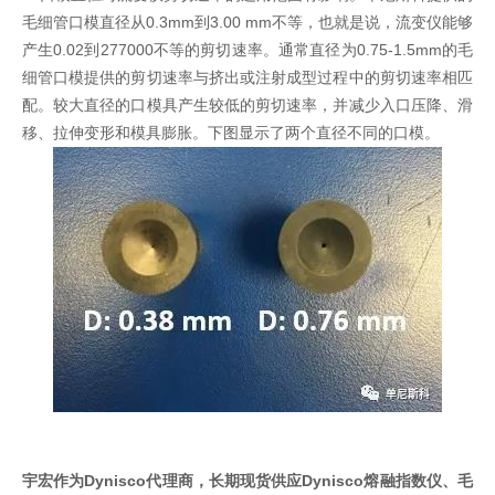
毛细管口模直径从
0.3mm
到
3.00 mm
不等，也就是说，流变仪能够
产生
0.02
到
277000
不等的剪切速率。通常直径为
0.75-1.5mm
的毛
细管口模提供的剪切速率与挤出或注射成型过程中的剪切速率相匹
配。较大直径的口模具产生较低的剪切速率，并减少入口压降、滑
移、拉伸变形和模具膨胀。下图显示了两个直径不同的口模。
宇宏作为
Dynisco
代理商，长期现货供应
Dynisco
熔融指数仪、毛