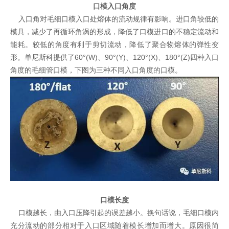
口模入口角度
入口角对毛细口模入口处熔体的流动规律有影响。进口角较低的
模具，减少了再循环角涡的形成，降低了口模进口的不稳定流动和
能耗。较低的角度有利于剪切流动，降低了聚合物熔体的弹性变
形。单尼斯科提供了
60
°
(W)
、
90
°
(Y)
、
120
°
(X)
、
180
°
(Z)
四种入口
角度的毛细管口模，下图为三种不同入口角度的口模。
口模长度
口模越长，由入口压降引起的误差越小。换句话说，毛细口模内
充分流动的部分相对于入口区域随着模长增加而增大。原因很简