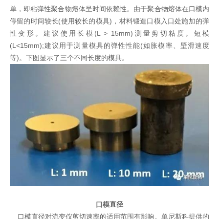
单，即粘弹性聚合物熔体呈时间依赖性。由于聚合物熔体在口模内
停留的时间较长
(
使用较长的模具
)
，材料锻造口模入口处施加的弹
性变形。建议使用长模
(L > 15mm)
测量剪切粘度。短模
(L<15mm);
建议用于测量模具的弹性性能
(
如胀模率、壁滑速度
等
)
。下图显示了三个不同长度的模具。
口模直径
口模直径对流变仪剪切速率的适用范围有影响。单尼斯科提供的